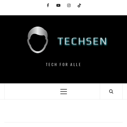
Skip
Facebook
YouTube
Instagram
TikTok
to
content
TECHSEN
TECH FOR ALLE
Primary
Menu