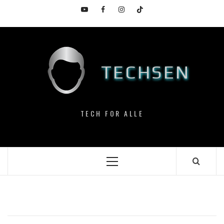
Skip
YouTube
Facebook
Instagram
TikTok
to
content
TECHSEN
TECH FOR ALLE
Primary
Menu