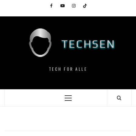
Skip
Facebook
YouTube
Instagram
TikTok
to
content
TECHSEN
TECH FOR ALLE
Primary
Menu