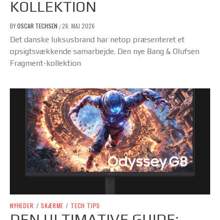
KOLLEKTION
BY
OSCAR TECHSEN
26. MAJ 2026
/
Det danske luksusbrand har netop præsenteret et
opsigtsvækkende samarbejde. Den nye Bang & Olufsen
Fragment-kollektion
NYHEDER
/
SKÆRME
/
TECH TIPS
DEN ULTIMATIVE GUIDE: