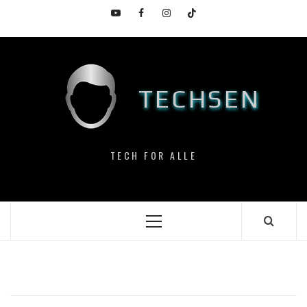
Skip
YouTube
Facebook
Instagram
TikTok
to
content
TECHSEN
TECH FOR ALLE
Primary
Menu