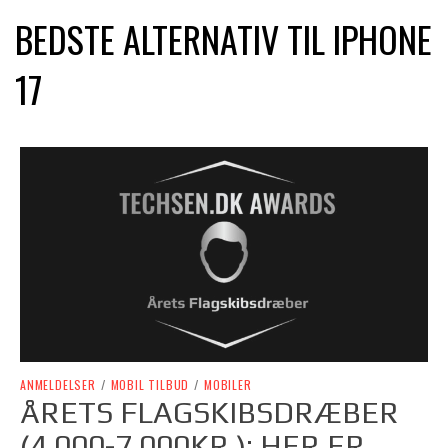
BEDSTE ALTERNATIV TIL IPHONE
17
ANMELDELSER
/
MOBIL TILBUD
/
MOBILER
ÅRETS FLAGSKIBSDRÆBER
(4.000-7.000KR.): HER ER