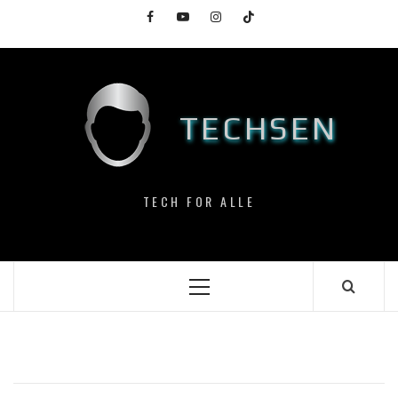
Skip
Facebook
YouTube
Instagram
TikTok
to
content
TECHSEN
TECH FOR ALLE
Primary
Menu