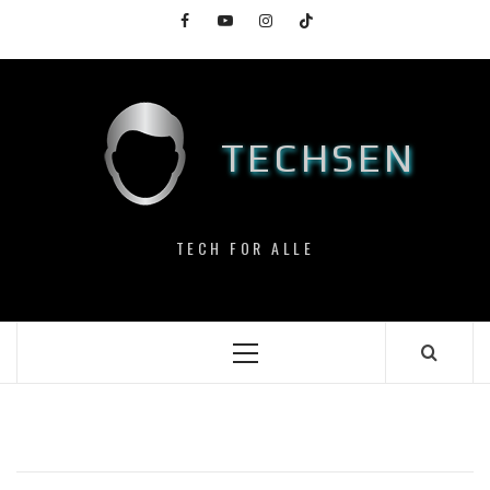
Skip
Facebook
YouTube
Instagram
TikTok
to
content
TECHSEN
TECH FOR ALLE
Primary
Menu