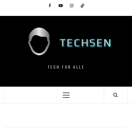
Skip
Facebook
YouTube
Instagram
TikTok
to
content
TECHSEN
TECH FOR ALLE
Primary
Menu