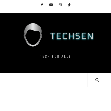
Skip
Facebook
YouTube
Instagram
TikTok
to
content
TECHSEN
TECH FOR ALLE
Primary
Menu