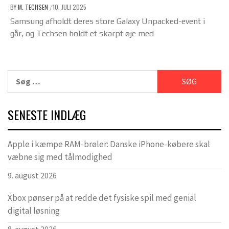
BY
M. TECHSEN
10. JULI 2025
/
Samsung afholdt deres store Galaxy Unpacked-event i
går, og Techsen holdt et skarpt øje med
Søg
efter:
SENESTE INDLÆG
Apple i kæmpe RAM-brøler: Danske iPhone-købere skal
væbne sig med tålmodighed
9. august 2026
Xbox pønser på at redde det fysiske spil med genial
digital løsning
8. august 2026