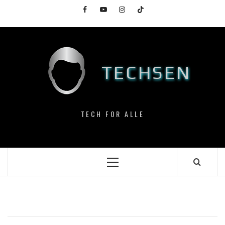
Skip
Facebook
YouTube
Instagram
TikTok
to
content
TECHSEN
TECH FOR ALLE
Primary
Menu