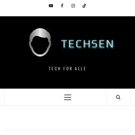
Skip
YouTube
Facebook
Instagram
TikTok
to
content
TECHSEN
TECH FOR ALLE
Primary
Menu