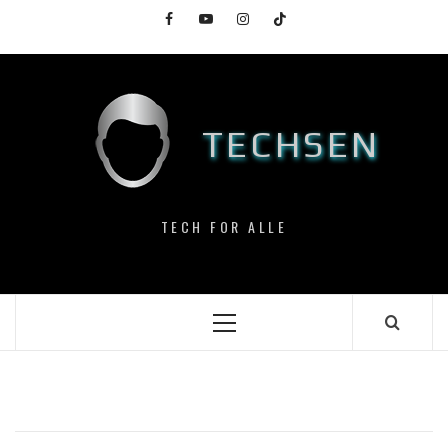
Skip
Facebook
YouTube
Instagram
TikTok
to
content
TECHSEN
TECH FOR ALLE
Primary
Menu