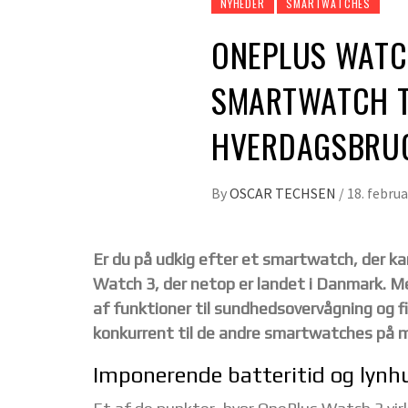
NYHEDER
SMARTWATCHES
ONEPLUS WATCH
SMARTWATCH TI
HVERDAGSBRU
By
OSCAR TECHSEN
/
18. febru
Er du på udkig efter et smartwatch, der ka
Watch 3, der netop er landet i Danmark. M
af funktioner til sundhedsovervågning og fi
konkurrent til de andre smartwatches på 
Imponerende batteritid og lynh