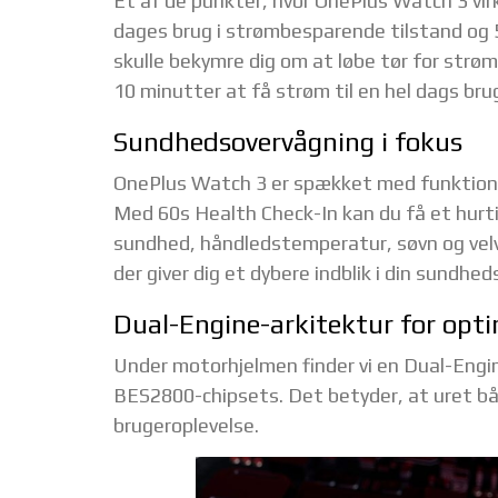
Et af de punkter, hvor OnePlus Watch 3 virkel
dages brug i strømbesparende tilstand og 5
skulle bekymre dig om at løbe tør for strøm.
10 minutter at få strøm til en hel dags bru
Sundhedsovervågning i fokus
OnePlus Watch 3 er spækket med funktioner,
Med 60s Health Check-In kan du få et hurti
sundhed, håndledstemperatur, søvn og velv
der giver dig et dybere indblik i din sundhed
Dual-Engine-arkitektur for opt
Under motorhjelmen finder vi en Dual-Engi
BES2800-chipsets. Det betyder, at uret båd
brugeroplevelse.