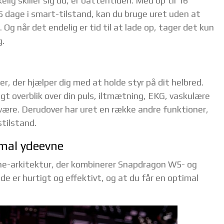
ig skiller sig ud, er batteritiden. Med op til 16
 dage i smart-tilstand, kan du bruge uret uden at
 Og når det endelig er tid til at lade op, tager det kun
g.
 der hjælper dig med at holde styr på dit helbred.
gt overblik over din puls, iltmætning, EKG, vaskulære
ære. Derudover har uret en række andre funktioner,
stilstand.
imal ydeevne
ne-arkitektur, der kombinerer Snapdragon W5- og
e er hurtigt og effektivt, og at du får en optimal