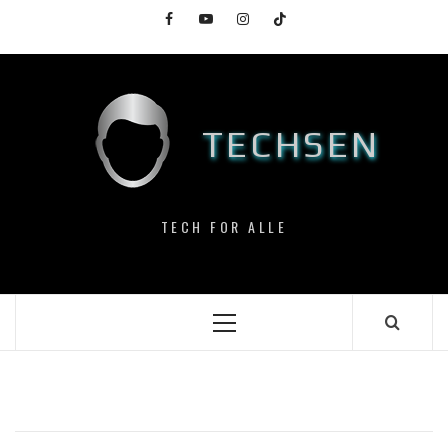
Skip
Facebook
YouTube
Instagram
TikTok
to
content
TECHSEN
TECH FOR ALLE
Primary
Menu