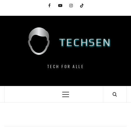
Skip
Facebook
YouTube
Instagram
TikTok
to
content
TECHSEN
TECH FOR ALLE
Primary
Menu