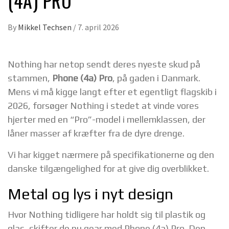
(4A) PRO
By
Mikkel Techsen
/
7. april 2026
Nothing har netop sendt deres nyeste skud på
stammen,
Phone (4a) Pro
, på gaden i Danmark.
Mens vi må kigge langt efter et egentligt flagskib i
2026, forsøger Nothing i stedet at vinde vores
hjerter med en “Pro”-model i mellemklassen, der
låner masser af kræfter fra de dyre drenge.
Vi har kigget nærmere på specifikationerne og den
danske tilgængelighed for at give dig overblikket.
Metal og lys i nyt design
Hvor Nothing tidligere har holdt sig til plastik og
glas, skifter de nu gear med Phone (4a) Pro. Den