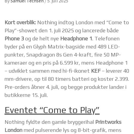
By
Samuel Techsen
/
5. juli 2025
Kort overblik:
Nothing indtog London med “Come to
Play”-showet den 1. juli 2025 og lancerede både
Phone 3
og de helt nye
Headphone 1
. Telefonen
byder på en Glyph Matrix-bagside med 489 LED-
punkter, Snapdragon 8s Gen 4-kraft, fire 50 MP-
kameraer og en pris på 6.599 kr, mens Headphone 1
– udviklet sammen med hi-fi-ikonet
KEF
– leverer 40
mm-drivere, op til 80 timers batteri og koster 2.399.
Pre-orders åbner 4. juli, og begge produkter lander i
butikkerne 15. juli.
Eventet “Come to Play”
Nothing fyldte den gamle bryggerihal
Printworks
London
med pulserende lys og 8-bit-grafik, mens