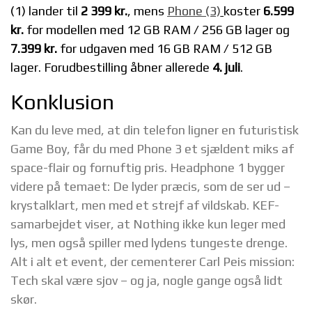
(1) lander til
2 399 kr.
, mens
Phone (3)
koster
6.599
kr.
for modellen med 12 GB RAM / 256 GB lager og
7.399 kr.
for udgaven med 16 GB RAM / 512 GB
lager. Forudbestilling åbner allerede
4. juli
.
Konklusion
Kan du leve med, at din telefon ligner en futuristisk
Game Boy, får du med Phone 3 et sjældent miks af
space-flair og fornuftig pris. Headphone 1 bygger
videre på temaet: De lyder præcis, som de ser ud –
krystalklart, men med et strejf af vildskab. KEF-
samarbejdet viser, at Nothing ikke kun leger med
lys, men også spiller med lydens tungeste drenge.
Alt i alt et event, der cementerer Carl Peis mission:
Tech skal være sjov – og ja, nogle gange også lidt
skør.