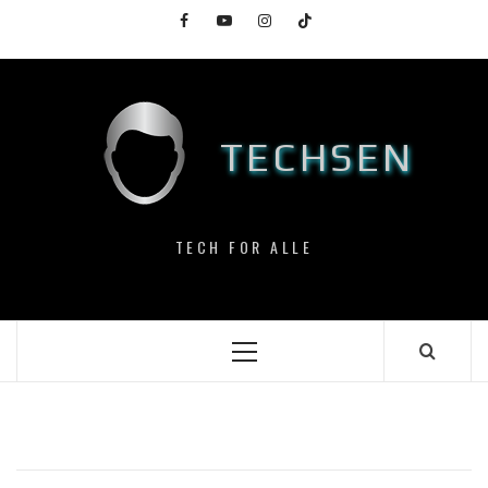
Skip
Facebook
YouTube
Instagram
TikTok
to
content
TECHSEN
TECH FOR ALLE
Primary
Menu