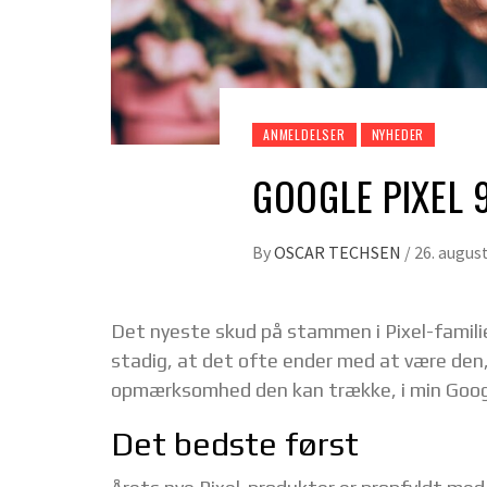
ANMELDELSER
NYHEDER
GOOGLE PIXEL 9
By
OSCAR TECHSEN
/
26. augus
Det nyeste skud på stammen i Pixel-familien
stadig, at det ofte ender med at være den, v
opmærksomhed den kan trække, i min Googl
Det bedste først