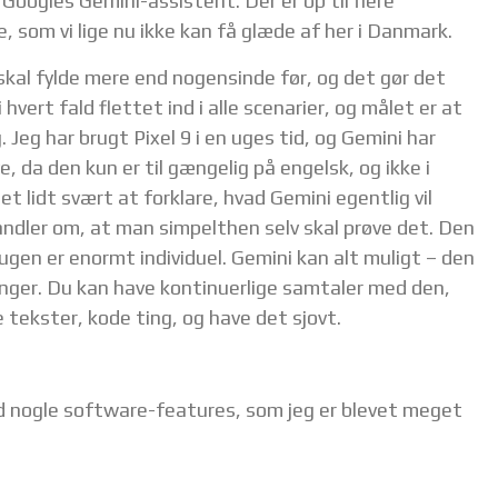
Googles Gemini-assistent. Der er op til flere
som vi lige nu ikke kan få glæde af her i Danmark.
skal fylde mere end nogensinde før, og det gør det
hvert fald flettet ind i alle scenarier, og målet er at
 Jeg har brugt Pixel 9 i en uges tid, og Gemini har
, da den kun er til gængelig på engelsk, og ikke i
et lidt svært at forklare, hvad Gemini egentlig vil
t handler om, at man simpelthen selv skal prøve det. Den
gen er enormt individuel. Gemini kan alt muligt – den
ninger. Du kan have kontinuerlige samtaler med den,
 tekster, kode ting, og have det sjovt.
 nogle software-features, som jeg er blevet meget