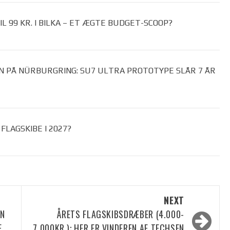
 99 KR. I BILKA – ET ÆGTE BUDGET-SCOOP?
N PÅ NÜRBURGRING: SU7 ULTRA PROTOTYPE SLÅR 7 ÅR
LAGSKIBE I 2027?
NEXT
ON
ÅRETS FLAGSKIBSDRÆBER (4.000-
F
7.000KR.): HER ER VINDEREN AF TECHSEN