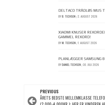
DELTACO TRÅDLØS MUS TIL
BY
B. TECHSEN
2. AUGUST 2026
/
XIAOMI KNUSER REKORDE
GAMMEL REKORD!
BY
M. TECHSEN
1. AUGUST 2026
/
PLANLÆGGER SAMSUNG 8 F
BY
DANIEL TECHSEN
30. JULI 2026
/
Post
PREVIOUS
navigation
ÅRETS BEDSTE MELLEMKLASSE TELEF
(2.000-4.000KR.): HER ER VINDEREN A