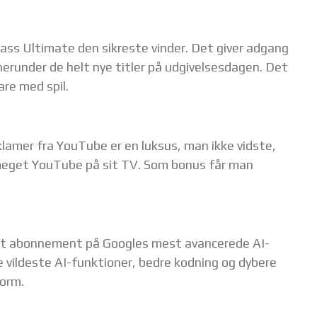
ss Ultimate den sikreste vinder. Det giver adgang
 herunder de helt nye titler på udgivelsesdagen. Det
are med spil.
klamer fra YouTube er en luksus, man ikke vidste,
meget YouTube på sit TV. Som bonus får man
. Et abonnement på Googles mest avancerede AI-
e vildeste AI-funktioner, bedre kodning og dybere
form.