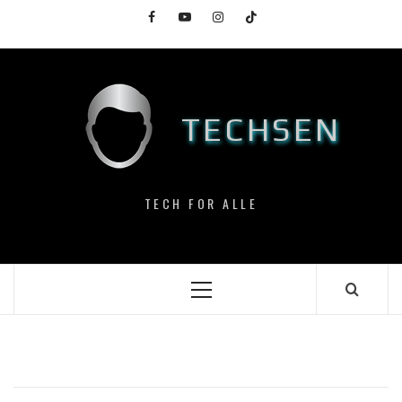
Skip
Facebook
YouTube
Instagram
TikTok
to
content
TECHSEN
TECH FOR ALLE
Primary
Menu