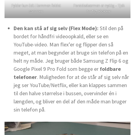
Fylder kun lidt i lommen foldet
Forsideskærmen er nyttig – Tjek
sammen
hurtigt klokken
Den kan stå af sig selv (Flex Mode):
Stil den på
bordet for håndfri videoopkald, eller se en
YouTube-video. Man flex’er og flipper den så
meget, at man begynder at bruge sin telefon på en
helt ny måde. Jeg bruger både Samsung Z Flip 6 og
Google Pixel 9 Pro Fold som begge er
foldbare
telefoner
. Muligheden for at de står af sig selv når
jeg ser YouTube/Netflix, eller kan klappes sammen
til den halve størrelse i bussen, overvinder én i
længden, og bliver en del af den måde man bruger
sin telefon på.